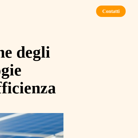
Contatti
ne degli
ogie
fficienza