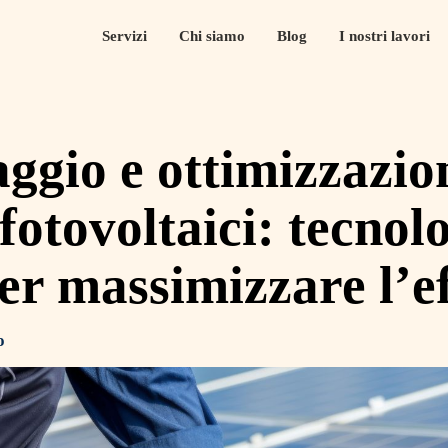
Servizi
Chi siamo
Blog
I nostri lavori
aggio e ottimizzazio
fotovoltaici: tecnol
per massimizzare l’e
o