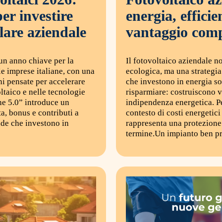
er investire
energia, efficie
olare aziendale
vantaggio comp
un anno chiave per la
Il fotovoltaico aziendale no
le imprese italiane, con una
ecologica, ma una strategia
ni pensate per accelerare
che investono in energia so
oltaico e nelle tecnologie
risparmiare: costruiscono v
ne 5.0” introduce un
indipendenza energetica. P
ta, bonus e contributi a
contesto di costi energetici 
nde che investono in
rappresenta una protezion
termine.Un impianto ben pr