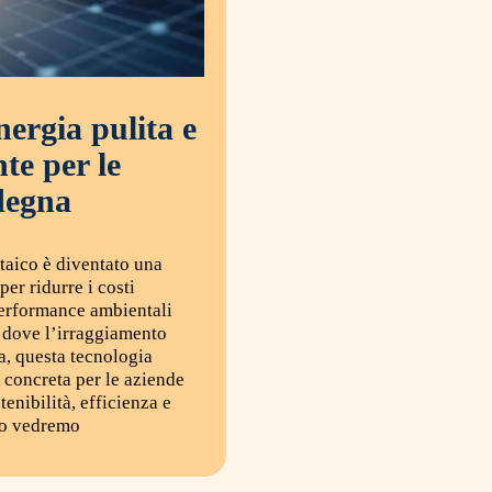
nergia pulita e
nte per le
degna
ltaico è diventato una
per ridurre i costi
performance ambientali
, dove l’irraggiamento
lia, questa tecnologia
 concreta per le aziende
enibilità, efficienza e
olo vedremo