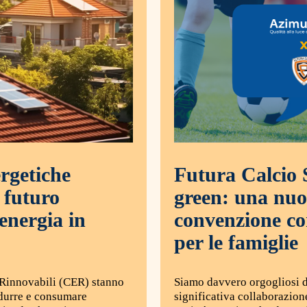
rgetiche
Futura Calcio S
l futuro
green: una nu
’energia in
convenzione c
per le famiglie
Rinnovabili (CER) stanno
Siamo davvero orgogliosi 
durre e consumare
significativa collaborazion