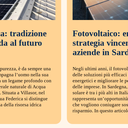
a: tradizione
Fotovoltaico: e
da al futuro
strategia vince
aziende in Sar
e purezza, è da sempre una
Negli ultimi anni, il fotovo
mpagna l’uomo nella sua
delle soluzioni più efficaci 
ta un legame profondo con
energetici e migliorare le 
nerale naturale di Acqua
delle imprese. In Sardegna
Situata a Villasor, nel
solare è tra i più alti in Ita
ua Federica si distingue
rappresenta un’opportunità
a della risorsa idrica
che vogliono coniugare sost
risparmio. In questo artic