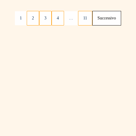
1
2
3
4
…
11
Successivo