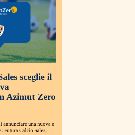
ales sceglie il
ova
on Azimut Zero
di annunciare una nuova e
e: Futura Calcio Sales,