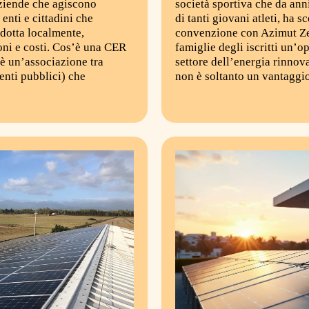
ziende che agiscono
società sportiva che da ann
 enti e cittadini che
di tanti giovani atleti, ha s
dotta localmente,
convenzione con Azimut Zer
oni e costi. Cos’è una CER
famiglie degli iscritti un’o
è un’associazione tra
settore dell’energia rinnova
 enti pubblici) che
non è soltanto un vantagg
e