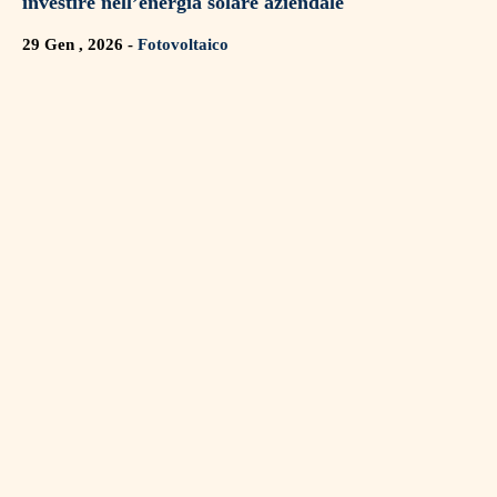
investire nell’energia solare aziendale
29 Gen , 2026 -
Fotovoltaico
Fotovoltaico aziendale: energia, efficienza e
vantaggio competitivo